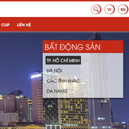
 CLIP
LIÊN HỆ
BẤT ĐỘNG SẢN
TP. HỒ CHÍ MINH
HÀ NỘI
CÁC TỈNH KHÁC
DA NANG