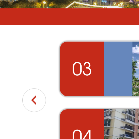
03
Chi tiết
An Phú,
04