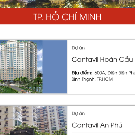
TP. HỒ CHÍ MINH
Dự án
Cantavil Hoàn Cầu
Địa điểm:
600A, Điện Biên P
Bình Thạnh, TP.HCM
Dự án
Cantavil An Phú