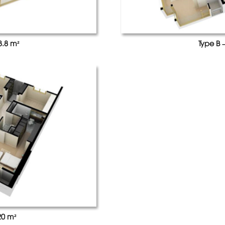
3.8 m²
Type B 
20 m²