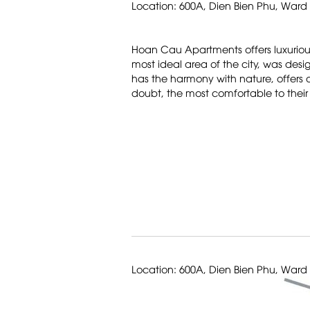
Location: 600A, Dien Bien Phu, Ward 
Hoan Cau Apartments offers luxuriou
most ideal area of the city, was desig
has the harmony with nature, offers 
doubt, the most comfortable to their
Location: 600A, Dien Bien Phu, Ward 