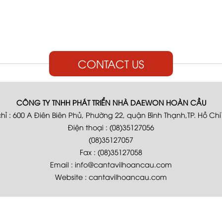
CONTACT US
CÔNG TY TNHH PHÁT TRIỂN NHÀ DAEWON HOÀN CẦU
chỉ : 600 A Điên Biên Phủ, Phường 22, quận Bình Thạnh,TP. Hồ Chí
Điện thoại : (08)35127056
(08)35127057
Fax : (08)35127058
Email : info@cantavilhoancau.com
Website : cantavilhoancau.com