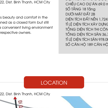
22, Dist. Binh Thanh, HCM City
CHIỀU CAO DỰ ÁN 69.0 
SỐ TẦNG 18 Tầng
DƯỚI MẶT ĐẤT 2B
s beauty and comfort in the
DIỆN TÍCH ĐẤT NỀN 1,724
ned as a closed form but still
TỈ LỆ DIỆN TÍCH XÂY DỰN
a convenient living environment
TỔNG DIỆN TÍCH THI CÔN
 respective owners.
TỔNG DIỆN TÍCH SÂN 36,
TỈ LỆ DIỆN TÍCH SÂN 978.
SỐ CĂN HỘ 189 CĂN H
LOCATION
22, Dist. Binh Thanh, HCM City