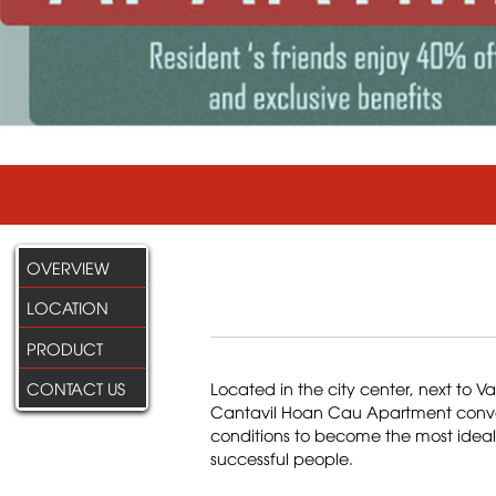
OVERVIEW
LOCATION
PRODUCT
CONTACT US
Located in the city center, next to 
Cantavil Hoan Cau Apartment conver
conditions to become the most ideal l
successful people.