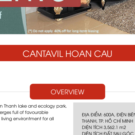
CANTAVIL HOAN CAU
OVERVIEW
Van Thanh lake and ecology park,
ges full of favourable
ĐỊA ĐIỂM: 600A, ĐIỆN B
iving environtment for all
THẠNH, TP. HỒ CHÍ MINH
DIỆN TÍCH 3,562.1 m2
DIỆN TÍCH ĐẤT SAU GÓC