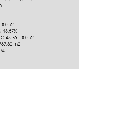
m
.00 m2
G 48.57%
G 43,761.00 m2
767.80 m2
00%
Ộ