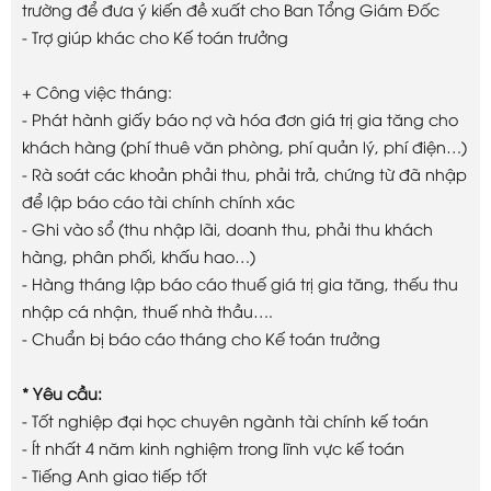
trường để đưa ý kiến đề xuất cho Ban Tổng Giám Đốc
- Trợ giúp khác cho Kế toán trưởng
+ Công việc tháng:
- Phát hành giấy báo nợ và hóa đơn giá trị gia tăng cho
khách hàng (phí thuê văn phòng, phí quản lý, phí điện…)
- Rà soát các khoản phải thu, phải trả, chứng từ đã nhập
để lập báo cáo tài chính chính xác
- Ghi vào sổ (thu nhập lãi, doanh thu, phải thu khách
hàng, phân phối, khấu hao…)
- Hàng tháng lập báo cáo thuế giá trị gia tăng, thếu thu
nhập cá nhận, thuế nhà thầu….
- Chuẩn bị báo cáo tháng cho Kế toán trưởng
* Yêu cầu:
- Tốt nghiệp đại học chuyên ngành tài chính kế toán
- Ít nhất 4 năm kinh nghiệm trong lĩnh vực kế toán
- Tiếng Anh giao tiếp tốt